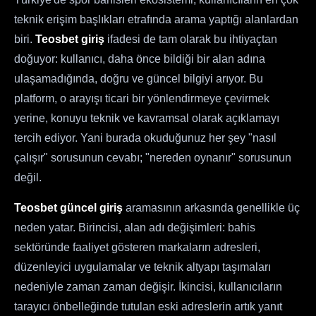
teknik erişim başlıkları etrafında arama yaptığı alanlardan
biri.
Teosbet giriş
ifadesi de tam olarak bu ihtiyaçtan
doğuyor: kullanıcı, daha önce bildiği bir alan adına
ulaşamadığında, doğru ve güncel bilgiyi arıyor. Bu
platform, o arayışı ticari bir yönlendirmeye çevirmek
yerine, konuyu teknik ve kavramsal olarak açıklamayı
tercih ediyor. Yani burada okuduğunuz her şey "nasıl
çalışır" sorusunun cevabı; "nereden oynanır" sorusunun
değil.
Teosbet güncel giriş
aramasının arkasında genellikle üç
neden yatar. Birincisi, alan adı değişimleri: bahis
sektöründe faaliyet gösteren markaların adresleri,
düzenleyici uygulamalar ve teknik altyapı taşımaları
nedeniyle zaman zaman değişir. İkincisi, kullanıcıların
tarayıcı önbelleğinde tutulan eski adreslerin artık yanıt