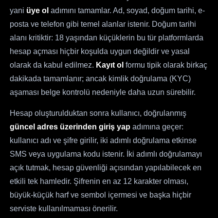
yani
üye ol
adımını tamamlar. Ad, soyad, doğum tarihi, e-
posta ve telefon gibi temel alanlar istenir. Doğum tarihi
alanı kritiktir: 18 yaşından küçüklerin bu tür platformlarda
hesap açması hiçbir koşulda uygun değildir ve yasal
olarak da kabul edilmez.
Kayıt ol
formu tipik olarak birkaç
dakikada tamamlanır; ancak kimlik doğrulama (KYC)
aşaması belge kontrolü nedeniyle daha uzun sürebilir.
Hesap oluşturulduktan sonra kullanıcı, doğrulanmış
güncel adres üzerinden giriş yap
adımına geçer:
kullanıcı adı ve şifre girilir, iki adımlı doğrulama etkinse
SMS veya uygulama kodu istenir. İki adımlı doğrulamayı
açık tutmak, hesap güvenliği açısından yapılabilecek en
etkili tek hamledir. Şifrenin en az 12 karakter olması,
büyük-küçük harf ve sembol içermesi ve başka hiçbir
serviste kullanılmaması önerilir.