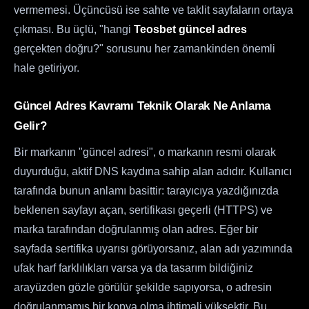
vermemesi. Üçüncüsü ise sahte ve taklit sayfaların ortaya
çıkması. Bu üçlü, "hangi
Teosbet güncel adres
gerçekten doğru?" sorusunu her zamankinden önemli
hale getiriyor.
Güncel Adres Kavramı Teknik Olarak Ne Anlama
Gelir?
Bir markanın "güncel adresi", o markanın resmi olarak
duyurduğu, aktif DNS kaydına sahip alan adıdır. Kullanıcı
tarafında bunun anlamı basittir: tarayıcıya yazdığınızda
beklenen sayfayı açan, sertifikası geçerli (HTTPS) ve
marka tarafından doğrulanmış olan adres. Eğer bir
sayfada sertifika uyarısı görüyorsanız, alan adı yazımında
ufak harf farklılıkları varsa ya da tasarım bildiğiniz
arayüzden gözle görülür şekilde sapıyorsa, o adresin
doğrulanmamış bir kopya olma ihtimali yüksektir. Bu