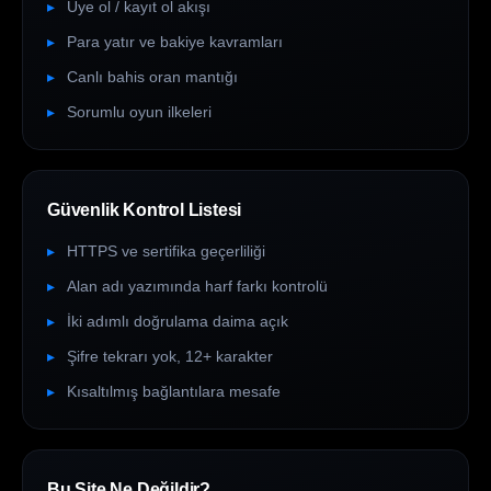
Üye ol / kayıt ol akışı
Para yatır ve bakiye kavramları
Canlı bahis oran mantığı
Sorumlu oyun ilkeleri
Güvenlik Kontrol Listesi
HTTPS ve sertifika geçerliliği
Alan adı yazımında harf farkı kontrolü
İki adımlı doğrulama daima açık
Şifre tekrarı yok, 12+ karakter
Kısaltılmış bağlantılara mesafe
Bu Site Ne Değildir?