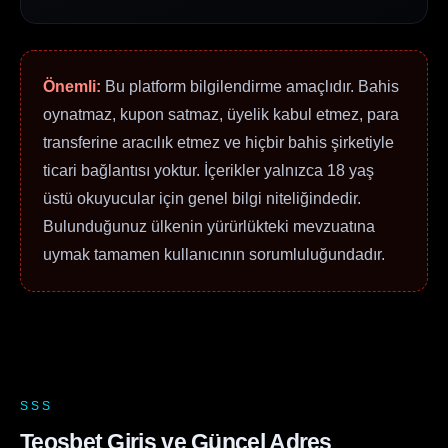
Önemli:
Bu platform bilgilendirme amaçlıdır. Bahis
oynatmaz, kupon satmaz, üyelik kabul etmez, para
transferine aracılık etmez ve hiçbir bahis şirketiyle
ticari bağlantısı yoktur. İçerikler yalnızca 18 yaş
üstü okuyucular için genel bilgi niteliğindedir.
Bulunduğunuz ülkenin yürürlükteki mevzuatına
uymak tamamen kullanıcının sorumluluğundadır.
SSS
Teosbet Giriş ve Güncel Adres