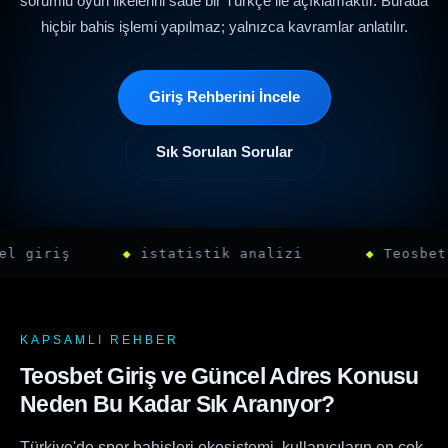
sorumlu oyun ilkelerini sade bir Türkçe ile açıklamaktır. Burada
hiçbir bahis işlemi yapılmaz; yalnızca kavramlar anlatılır.
Giriş Rehberini İncele
Sık Sorulan Sorular
◆
istatistik analizi
◆
Teosbet giriş re
KAPSAMLI REHBER
Teosbet Giriş ve Güncel Adres Konusu
Neden Bu Kadar Sık Aranıyor?
Türkiye'de spor bahisleri ekosistemi, kullanıcıların en çok