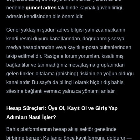
nedenle
güncel adres
takibinde kaynak güvenilirliği,
adresin kendisinden bile önemlidir.
Genel yaklaşım şudur: adres bilgisi yalnızca markanın
kendi resmi duyuru kanallarından, doğrulanmış sosyal
medya hesaplarından veya kayıtlı e-posta bültenlerinden
takip edilmelidir. Rastgele forum yorumları, kısaltılmış
bağlantılar ve tanımadığınız mesajlaşma gruplarından
gelen linkler, oltalama (phishing) riskinin en yoğun olduğu
kanallardır. Bu sayfa da bilinçli olarak hiçbir dış bahis
sitesine bağlantı vermez; yalnızca yöntemi anlatır.
Hesap Süreçleri: Üye Ol, Kayıt Ol ve Giriş Yap
Adımları Nasıl İşler?
Bahis platformlarının hesap akışı sektör genelinde
birbirine benzer. Kullanıcı önce kayıt formunu doldurur —