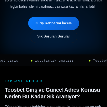
sorumlu oyun ilkelerini sade bir Türkçe ile açıklamaktır. Burada
hiçbir bahis işlemi yapılmaz; yalnızca kavramlar anlatılır.
Giriş Rehberini İncele
Sık Sorulan Sorular
ş
◆
istatistik analizi
◆
Teosbet giriş r
KAPSAMLI REHBER
Teosbet Giriş ve Güncel Adres Konusu
Neden Bu Kadar Sık Aranıyor?
Türkiye'de spor bahisleri ekosistemi, kullanıcıların en çok