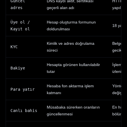
Güncel
DNS kaydı aktif, sertifikası
HTTPS k
adres
geçerli alan adı
yapılmal
Üye ol /
Hesap oluşturma formunun
18 yaş a
Kayıt ol
doldurulması
Kimlik ve adres doğrulama
Belge ek
KYC
süreci
gecikme
Hesapta görünen kullanılabilir
İşlem g
Bakiye
tutar
izlenir
Hesaba fon aktarma işlem
Yöntem 
Para yatır
katmanı
değişir
Müsabaka sürerken oranların
En hızlı
Canlı bahis
güncellenmesi
bölüm