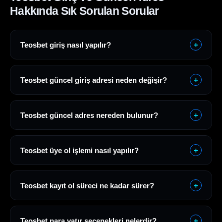
Hakkında Sık Sorulan Sorular
Teosbet giriş nasıl yapılır?
+
Teosbet giriş işlemi genel olarak platformun yayınladığı
güncel adres üzerinden tarayıcı ile gerçekleştirilir.
Teosbet güncel giriş adresi neden değişir?
+
Kullanıcı adı ve şifre bilgileri giriş formuna yazılır,
Bahis platformlarının alan adları erişim düzenlemeleri,
ardından giriş yap butonuna basılır. Bu sayfa yalnızca
teknik altyapı taşımaları veya güvenlik güncellemeleri
bilgilendirme amaçlıdır ve herhangi bir giriş işlemi
Teosbet güncel adres nereden bulunur?
+
nedeniyle değişebilir. Bu yüzden Teosbet güncel giriş
sunmaz.
Teosbet güncel adres bilgisi genellikle markanın resmi
adresi zaman zaman farklı bir uzantıyla karşımıza çıkar.
sosyal medya duyurularından, e-posta bültenlerinden
Teosbet üye ol işlemi nasıl yapılır?
+
veya doğrulanmış bilgi sayfalarından takip edilir.
Üye ol adımı genelde ad-soyad, doğum tarihi, e-posta ve
Doğrulanmamış kaynaklardan gelen bağlantılara temkinli
telefon gibi temel bilgilerin girilmesiyle başlar. Ardından
yaklaşılması önerilir.
Teosbet kayıt ol süreci ne kadar sürer?
+
doğrulama kodu ile hesap etkinleştirilir. 18 yaş altı
Kayıt ol formu genellikle birkaç dakikada tamamlanır;
kullanıcılar için üyelik hiçbir şekilde uygun değildir.
ancak kimlik doğrulama aşaması belge kontrolü nedeniyle
Teosbet para yatır seçenekleri nelerdir?
+