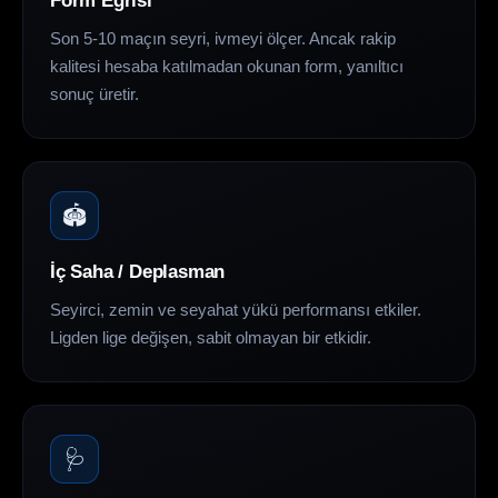
Form Eğrisi
Son 5-10 maçın seyri, ivmeyi ölçer. Ancak rakip
kalitesi hesaba katılmadan okunan form, yanıltıcı
sonuç üretir.
🏟️
İç Saha / Deplasman
Seyirci, zemin ve seyahat yükü performansı etkiler.
Ligden lige değişen, sabit olmayan bir etkidir.
🩺