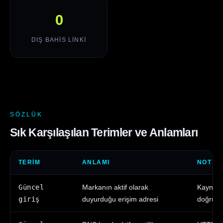
0
DIŞ BAHIS LINKI
SÖZLÜK
Sık Karşılaşılan Terimler ve Anlamları
TERIM
ANLAMI
NOT
Güncel
Markanın aktif olarak
Kaynak
giriş
duyurduğu erişim adresi
doğrula