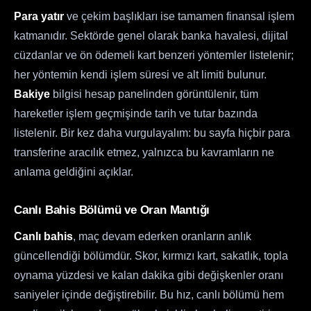
Para yatır
ve çekim başlıkları ise tamamen finansal işlem
katmanıdır. Sektörde genel olarak banka havalesi, dijital
cüzdanlar ve ön ödemeli kart benzeri yöntemler listelenir;
her yöntemin kendi işlem süresi ve alt limiti bulunur.
Bakiye
bilgisi hesap panelinden görüntülenir, tüm
hareketler işlem geçmişinde tarih ve tutar bazında
listelenir. Bir kez daha vurgulayalım: bu sayfa hiçbir para
transferine aracılık etmez, yalnızca bu kavramların ne
anlama geldiğini açıklar.
Canlı Bahis Bölümü ve Oran Mantığı
Canlı bahis
, maç devam ederken oranların anlık
güncellendiği bölümdür. Skor, kırmızı kart, sakatlık, topla
oynama yüzdesi ve kalan dakika gibi değişkenler oranı
saniyeler içinde değiştirebilir. Bu hız, canlı bölümü hem