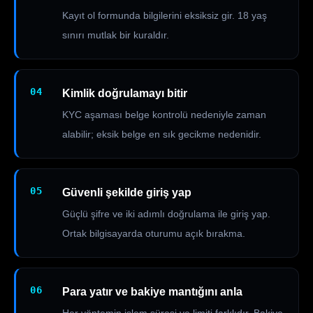
Kayıt ol formunda bilgilerini eksiksiz gir. 18 yaş
sınırı mutlak bir kuraldır.
Kimlik doğrulamayı bitir
KYC aşaması belge kontrolü nedeniyle zaman
alabilir; eksik belge en sık gecikme nedenidir.
Güvenli şekilde giriş yap
Güçlü şifre ve iki adımlı doğrulama ile giriş yap.
Ortak bilgisayarda oturumu açık bırakma.
Para yatır ve bakiye mantığını anla