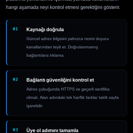
hangi aşamada neyi kontrol etmesi gerektiğini gösterir.
Kaynağı doğrula
Güncel adres bilgisini yalnızca resmi duyuru
kanallarından teyit et. Doğrulanmamış
bağlantılara tıklama.
Bağlantı güvenliğini kontrol et
Adres çubuğunda HTTPS ve geçerli sertifika
olmalı. Alan adındaki tek harflik farklar taklit sayfa
işaretidir.
Üye ol adımını tamamla