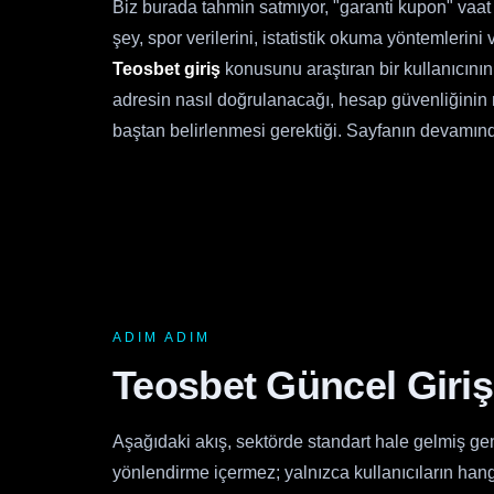
Biz burada tahmin satmıyor, "garanti kupon" vaat
şey, spor verilerini, istatistik okuma yöntemlerini
Teosbet giriş
konusunu araştıran bir kullanıcının
adresin nasıl doğrulanacağı, hesap güvenliğinin 
baştan belirlenmesi gerektiği. Sayfanın devamında
ADIM ADIM
Teosbet Güncel Giri
Aşağıdaki akış, sektörde standart hale gelmiş gen
yönlendirme içermez; yalnızca kullanıcıların hang