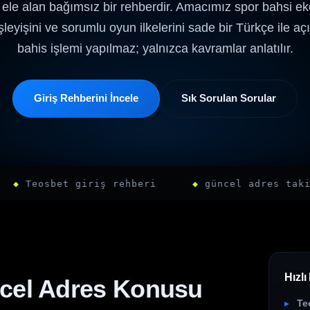
 ele alan bağımsız bir rehberdir. Amacımız spor bahsi eko
leyişini ve sorumlu oyun ilkelerini sade bir Türkçe ile aç
bahis işlemi yapılmaz; yalnızca kavramlar anlatılır.
Giriş Rehberini İncele
Sık Sorulan Sorular
et giriş rehberi
◆
güncel adres takibi
◆
Hızlı
ncel Adres Konusu
Te