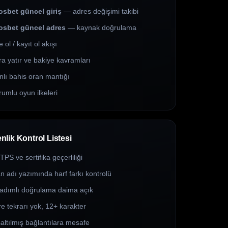
osbet güncel giriş
— adres değişimi takibi
osbet güncel adres
— kaynak doğrulama
 ol / kayıt ol akışı
ra yatır ve bakiye kavramları
nlı bahis oran mantığı
rumlu oyun ilkeleri
nlik Kontrol Listesi
PS ve sertifika geçerliliği
an adı yazımında harf farkı kontrolü
i adımlı doğrulama daima açık
re tekrarı yok, 12+ karakter
saltılmış bağlantılara mesafe