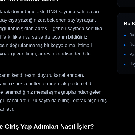
olarak duyurduğu, aktif DNS kaydına sahip alan
 tarayıcıya yazdığınızda beklenen sayfayı açan,
Bu S
oğrulanmış olan adres. Eğer bir sayfada sertifika
Bah
farklılıkları varsa ya da tasarım bildiğiniz
Üy
resin doğrulanmamış bir kopya olma ihtimali
nak güvenilirliği, adresin kendisinden bile
Pa
Hiç
kanın kendi resmi duyuru kanallarından,
tlı e-posta bültenlerinden takip edilmelidir.
r ve tanımadığınız mesajlaşma gruplarından gelen
ğu kanallardır. Bu sayfa da bilinçli olarak hiçbir dış
nlatır.
e Giriş Yap Adımları Nasıl İşler?