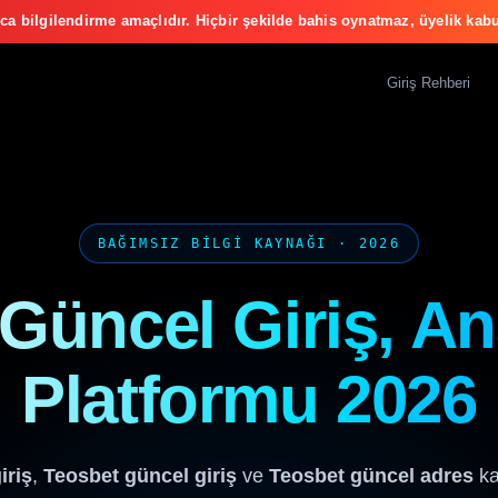
ca bilgilendirme amaçlıdır. Hiçbir şekilde bahis oynatmaz, üyelik kabu
Giriş Rehberi
BAĞIMSIZ BILGI KAYNAĞI · 2026
üncel Giriş, Ana
Platformu 2026
iriş
,
Teosbet güncel giriş
ve
Teosbet güncel adres
ka