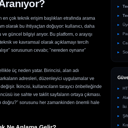
Aranıyor?
Te
Te
ın en çok teknik erişim başlıkları etrafında arama
Üye
am olarak bu ihtiyaçtan doğuyor: kullanıcı, daha
ve güncel bilgiyi arıyor. Bu platform, o arayışı
Pa
teknik ve kavramsal olarak açıklamayı tercih
Ca
lışır" sorusunun cevabı; "nereden oynanır"
So
ikle üç neden yatar. Birincisi, alan adı
Güve
arkaların adresleri, düzenleyici uygulamalar ve
ğişir. İkincisi, kullanıcıların tarayıcı önbelleğinde
HTT
ncüsü ise sahte ve taklit sayfaların ortaya çıkması.
Al
 doğru?" sorusunu her zamankinden önemli hale
İk
Şif
Kı
ak Ne Anlama Gelir?