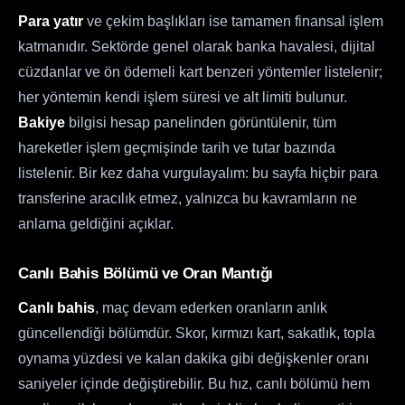
Para yatır
ve çekim başlıkları ise tamamen finansal işlem
katmanıdır. Sektörde genel olarak banka havalesi, dijital
cüzdanlar ve ön ödemeli kart benzeri yöntemler listelenir;
her yöntemin kendi işlem süresi ve alt limiti bulunur.
Bakiye
bilgisi hesap panelinden görüntülenir, tüm
hareketler işlem geçmişinde tarih ve tutar bazında
listelenir. Bir kez daha vurgulayalım: bu sayfa hiçbir para
transferine aracılık etmez, yalnızca bu kavramların ne
anlama geldiğini açıklar.
Canlı Bahis Bölümü ve Oran Mantığı
Canlı bahis
, maç devam ederken oranların anlık
güncellendiği bölümdür. Skor, kırmızı kart, sakatlık, topla
oynama yüzdesi ve kalan dakika gibi değişkenler oranı
saniyeler içinde değiştirebilir. Bu hız, canlı bölümü hem