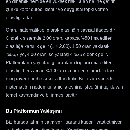
en dinamik hem de en yüksek riskli alan haline getirir;
çünkü karar süresi kısalır ve duygusal tepki verme
olasılığı artar.
Oran, matematiksel olarak olasılığın sayısal ifadesidir.
Ondalık sistemde 2.00 oran, kabaca %50 ima edilen
olasılığa karşılık gelir (1 ÷ 2.00). 1.50 oran yaklaşık
%66,7'ye, 4.00 oran ise yaklaşık %25'e denk gelir.
Platformların yayınladığı oranların toplam ima edilen
olasılığı her zaman %100'ün üzerindedir; aradaki fark
marj (overround) olarak adlandırılır. Bu, uzun vadede
matematiğin neden kullanıcı aleyhine işlediğini açıklayan
temel kavramdır ve bilinmesi şarttır.
Bu Platformun Yaklaşımı
Biz burada tahmin satmıyor, "garanti kupon" vaat etmiyor