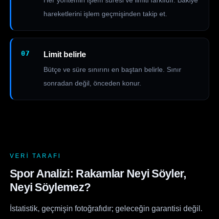
Her yöntemin işlem süresi ve limiti farklıdır. Bakiye
hareketlerini işlem geçmişinden takip et.
Limit belirle
Bütçe ve süre sınırını en baştan belirle. Sınır
sonradan değil, önceden konur.
VERI TARAFI
Spor Analizi: Rakamlar Neyi Söyler,
Neyi Söylemez?
İstatistik, geçmişin fotoğrafıdır; geleceğin garantisi değil.