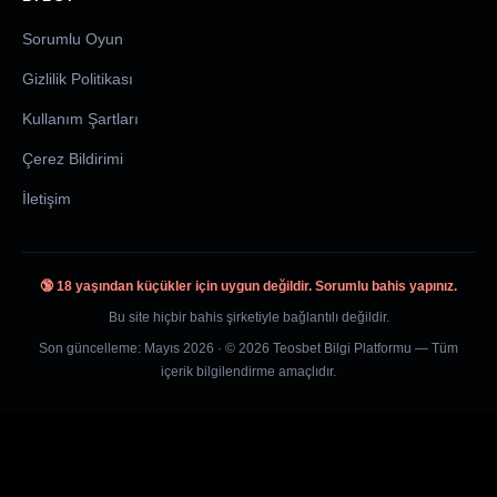
Sorumlu Oyun
Gizlilik Politikası
Kullanım Şartları
Çerez Bildirimi
İletişim
🔞 18 yaşından küçükler için uygun değildir. Sorumlu bahis yapınız.
Bu site hiçbir bahis şirketiyle bağlantılı değildir.
Son güncelleme: Mayıs 2026 · © 2026 Teosbet Bilgi Platformu — Tüm
içerik bilgilendirme amaçlıdır.