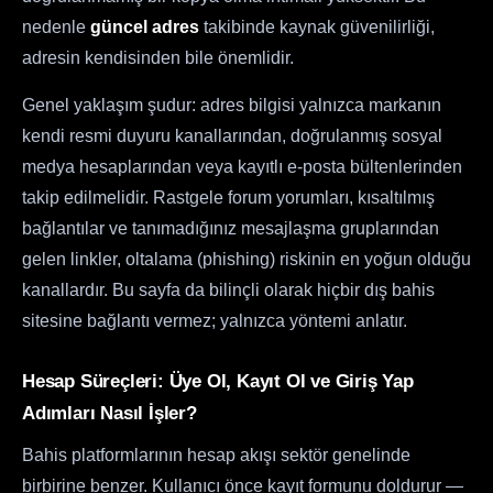
nedenle
güncel adres
takibinde kaynak güvenilirliği,
adresin kendisinden bile önemlidir.
Genel yaklaşım şudur: adres bilgisi yalnızca markanın
kendi resmi duyuru kanallarından, doğrulanmış sosyal
medya hesaplarından veya kayıtlı e-posta bültenlerinden
takip edilmelidir. Rastgele forum yorumları, kısaltılmış
bağlantılar ve tanımadığınız mesajlaşma gruplarından
gelen linkler, oltalama (phishing) riskinin en yoğun olduğu
kanallardır. Bu sayfa da bilinçli olarak hiçbir dış bahis
sitesine bağlantı vermez; yalnızca yöntemi anlatır.
Hesap Süreçleri: Üye Ol, Kayıt Ol ve Giriş Yap
Adımları Nasıl İşler?
Bahis platformlarının hesap akışı sektör genelinde
birbirine benzer. Kullanıcı önce kayıt formunu doldurur —