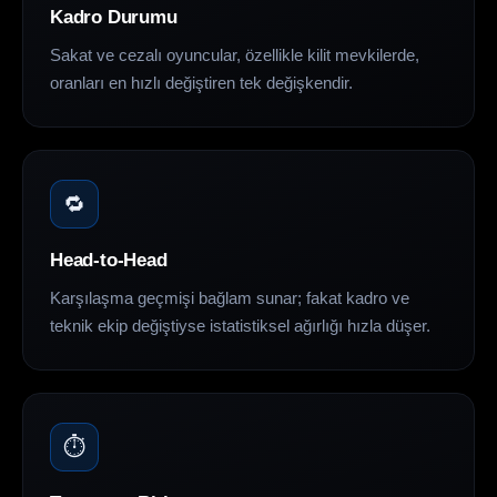
Kadro Durumu
Sakat ve cezalı oyuncular, özellikle kilit mevkilerde,
oranları en hızlı değiştiren tek değişkendir.
🔁
Head-to-Head
Karşılaşma geçmişi bağlam sunar; fakat kadro ve
teknik ekip değiştiyse istatistiksel ağırlığı hızla düşer.
⏱️