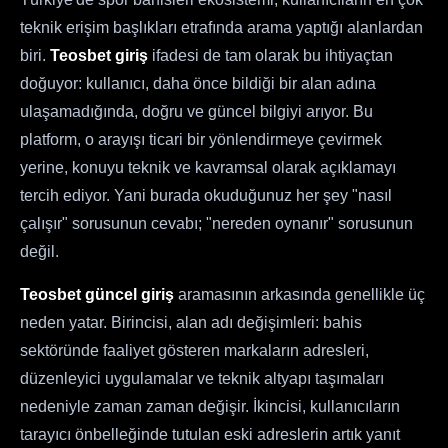
teknik erişim başlıkları etrafında arama yaptığı alanlardan
biri.
Teosbet giriş
ifadesi de tam olarak bu ihtiyaçtan
doğuyor: kullanıcı, daha önce bildiği bir alan adına
ulaşamadığında, doğru ve güncel bilgiyi arıyor. Bu
platform, o arayışı ticari bir yönlendirmeye çevirmek
yerine, konuyu teknik ve kavramsal olarak açıklamayı
tercih ediyor. Yani burada okuduğunuz her şey "nasıl
çalışır" sorusunun cevabı; "nereden oynanır" sorusunun
değil.
Teosbet güncel giriş
aramasının arkasında genellikle üç
neden yatar. Birincisi, alan adı değişimleri: bahis
sektöründe faaliyet gösteren markaların adresleri,
düzenleyici uygulamalar ve teknik altyapı taşımaları
nedeniyle zaman zaman değişir. İkincisi, kullanıcıların
tarayıcı önbelleğinde tutulan eski adreslerin artık yanıt