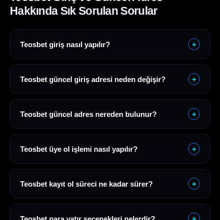
Hakkında Sık Sorulan Sorular
Teosbet giriş nasıl yapılır?
+
Teosbet giriş işlemi genel olarak platformun yayınladığı
güncel adres üzerinden tarayıcı ile gerçekleştirilir.
Teosbet güncel giriş adresi neden değişir?
+
Kullanıcı adı ve şifre bilgileri giriş formuna yazılır,
Bahis platformlarının alan adları erişim düzenlemeleri,
ardından giriş yap butonuna basılır. Bu sayfa yalnızca
teknik altyapı taşımaları veya güvenlik güncellemeleri
bilgilendirme amaçlıdır ve herhangi bir giriş işlemi
Teosbet güncel adres nereden bulunur?
+
nedeniyle değişebilir. Bu yüzden Teosbet güncel giriş
sunmaz.
Teosbet güncel adres bilgisi genellikle markanın resmi
adresi zaman zaman farklı bir uzantıyla karşımıza çıkar.
sosyal medya duyurularından, e-posta bültenlerinden
Teosbet üye ol işlemi nasıl yapılır?
+
veya doğrulanmış bilgi sayfalarından takip edilir.
Üye ol adımı genelde ad-soyad, doğum tarihi, e-posta ve
Doğrulanmamış kaynaklardan gelen bağlantılara temkinli
telefon gibi temel bilgilerin girilmesiyle başlar. Ardından
yaklaşılması önerilir.
Teosbet kayıt ol süreci ne kadar sürer?
+
doğrulama kodu ile hesap etkinleştirilir. 18 yaş altı
Kayıt ol formu genellikle birkaç dakikada tamamlanır;
kullanıcılar için üyelik hiçbir şekilde uygun değildir.
ancak kimlik doğrulama aşaması belge kontrolü nedeniyle
Teosbet para yatır seçenekleri nelerdir?
+