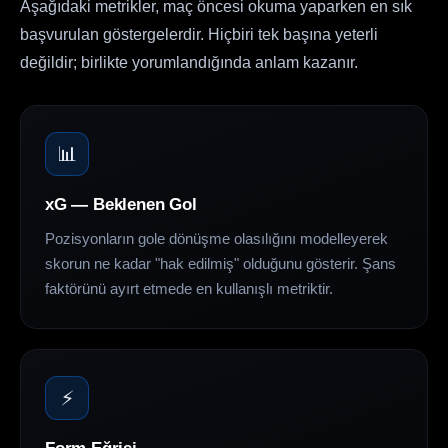
Aşağıdaki metrikler, maç öncesi okuma yaparken en sık
başvurulan göstergelerdir. Hiçbiri tek başına yeterli
değildir; birlikte yorumlandığında anlam kazanır.
📊
xG — Beklenen Gol
Pozisyonların gole dönüşme olasılığını modelleyerek
skorun ne kadar "hak edilmiş" olduğunu gösterir. Şans
faktörünü ayırt etmede en kullanışlı metriktir.
⚡