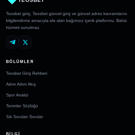
TEOSBET
Teosbet giriş, Teosbet güncel giriş ve güncel adres kavramlarını
bilgilendirme amacıyla ele alan bağımsız içerik platformu. Bahis
hizmeti sunulmaz.
BÖLÜMLER
Teosbet Giriş Rehberi
Adım Adım Akış
Spor Analizi
Terimler Sözlüğü
Sık Sorulan Sorular
BILGI